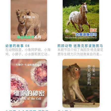
幼崽的故事 08
照顾动物 拯救克那波施图马
在动物园里，小象阿萨姆，小海
本期节目介绍了海因茨·哈克曼花
鸠，小狮子，小水豚和其它动物
费毕生精力只为拯救来自丹麦的
宝宝又会发生什么故事呢？
一种古老的马。