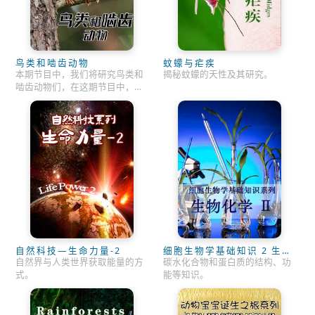
鸟类和啮齿动物
蚊蠓与疟疾
本期节目中，我们将研究鸟类和
揭秘蚊蠓的天性及其研究。
啮齿动物们，在这期节目中，我
们将回答以下问题：“鸟儿为什么
会有羽毛？”“候鸟能迁徙多远？”
“什么鸟产的蛋最大？”“其他国家
中也有这样的松鼠吗？”
自然科技—生命力量-2
细胞生物学基础知识 2 生物
化学 II
自然界与人类世界获取能量的方
碳水化合物和蛋白质的结构、功
式。
能等知识。