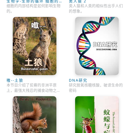
生物学-生命的循环 细胞的
类人猿 2
秘密
细胞的内部结构是如何影响生物
类人猿和人类的相似性出乎人们
的。
的想象。
嗷--土狼
DNA研究
本节目介绍了贫瘠的非洲平原
研究脱氧核糖核酸，破译生命的
上，最强大残忍的捕食动物之
密码
一，土狼的生活状况。