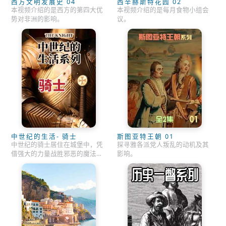
西方文明发展史 04
西辛赫斯特花园 02
本视频介绍的是西方的第四大优
本视频介绍的是每月食物小组会
势对非洲的影响。
议。
中世纪的生活- 骑士
斯图亚特王朝 01
中世纪的骑士居住在城堡中，凭
探寻雅各派党人叛乱的动机及其
借强大的力量战胜邪恶的魔法师
影响。
和巨人，以贵妇人或国王的名号
行侠仗义……