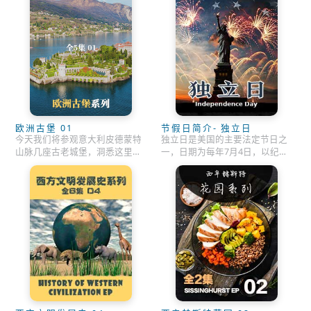
欧洲古堡 01
节假日简介- 独立日
今天我们将参观意大利皮德蒙特
独立日是美国的主要法定节日之
山脉几座古老城堡，洞悉这里迷
一，日期为每年7月4日，以纪念
人的历史、文化和皇室生活的相
1776年7月4日大陆会议在费城正
关内容。
式通过《独立宣言》。