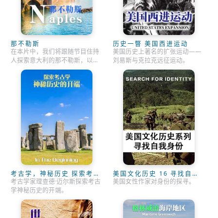
那不勒斯
历史一瞥 美国西进运动
在本片中，我们将跟随节目住持
美国历史上著名的扩张运动——
人探索意大利的那不勒斯，以了
刘易斯与克拉克远征运动。
解其隐藏的宝藏在造就意大利和
世界中所起到的关键作用。
考古学，神秘历史 探索考古
美国文化历史 16 寻找自我
学神秘历史的开端
身份
考古学家理查德·迈尔斯探索考古
美国女性作家对身份的探寻。
学神秘历史的开端。