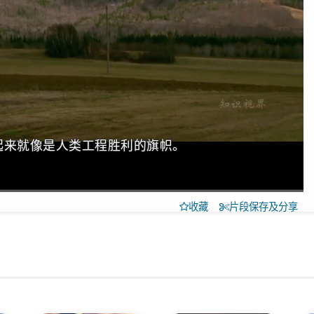
nsbcocxbk
起来就像是人类工程胜利的旗帜。
收藏
片段保存及分享
高清
1x