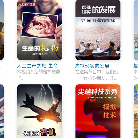
-
人工生产之旅 生命
虚拟现实的发展
趣
的礼物
，
本视频介绍的是捐赠卵
在这集节目中，我们交
本
研
子。
一些虚拟的朋友，开一
的
些虚拟的会议，做一些
些
虚拟的研究。
中