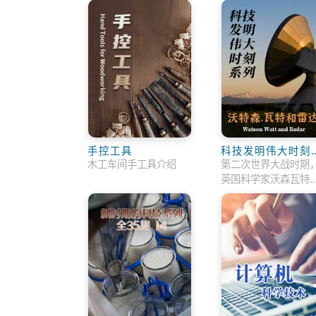
手控工具
科技发明伟大时刻
沃特森·瓦特和雷达
木工车间手工具介绍
第二次世界大战时期
英国科学家沃森瓦特
制出了雷达。