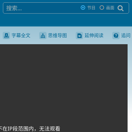
节目
画面
字幕全文
思维导图
延伸阅读
追问
不在IP段范围内，无法观看