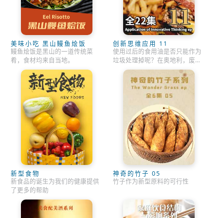
美味小吃 黑山鳗鱼烩饭
创新思维应用 11
鳗鱼烩饭是黑山的一道传统菜
使用过后的食用油是否只能作为
肴，食材均来自当地。
垃圾处理掉呢？在奥地利，废弃
的食用油不再是毫无价值的垃
圾，人们变废为宝，从中获取能
源。
新型食物
神奇的竹子 05
新食品的诞生为我们的健康提供
竹子作为新型原料的可行性
了更多的帮助