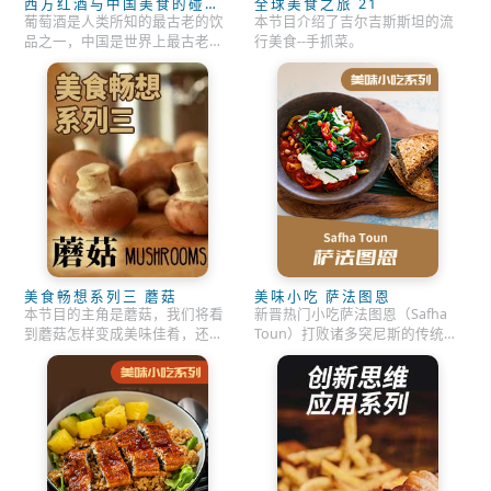
西方红酒与中国美食的碰撞
全球美食之旅 21
（5）
葡萄酒是人类所知的最古老的饮
本节目介绍了吉尔吉斯斯坦的流
品之一，中国是世界上最古老的
行美食--手抓菜。
文明之一。其烹饪文化也同样历
史悠久。看甄大厨如何将二者完
美结合。
美食畅想系列三 蘑菇
美味小吃 萨法图恩
本节目的主角是蘑菇，我们将看
新晋热门小吃萨法图恩（Safha
到蘑菇怎样变成美味佳肴，还将
Toun）打败诸多突尼斯的传统美
了解到蘑菇声场的秘密，以及为
食，成为大众新宠。
什么它们被称为黑色黄金，这里
是关于蘑菇的美味科学。