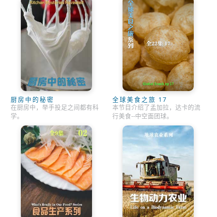
厨房中的秘密
全球美食之旅 17
在厨房中，举手投足之间都有科
本节目介绍了孟加拉，达卡的流
学。
行美食--中空面团球。