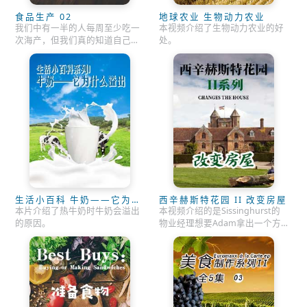
食品生产 02
地球农业 生物动力农业
我们中有一半的人每周至少吃一
本视频介绍了生物动力农业的好
次海产，但我们真的知道自己吃
处。
进身体的是什么吗？鱼是一种长
有鱼鳍的超级食物吗？其中有什
么危险因素吗？
生活小百科 牛奶——它为什
西辛赫斯特花园 II 改变房屋
么溢出
本片介绍了热牛奶时牛奶会溢出
本视频介绍的是Sissinghurst的
的原因。
物业经理想要Adam拿出一个方
案来改变房子前面的这块区域。