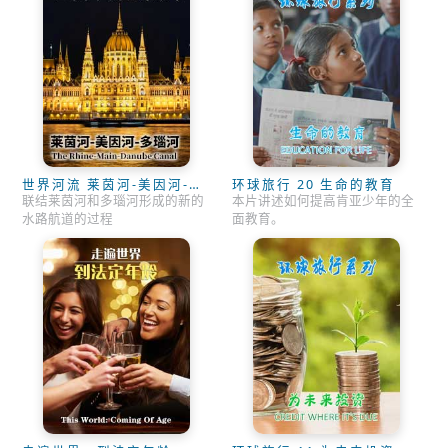
世界河流 莱茵河-美因河-多
环球旅行 20 生命的教育
瑙河
联结莱茵河和多瑙河形成的新的
本片讲述如何提高肯亚少年的全
水路航道的过程
面教育。