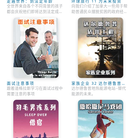
走遍世界：到法定年龄
环球旅行 11 为未来投资
全世界来自各个不同背景的孩子
向我们介绍了加拿大一些用于帮
都会庆祝他们即将达到法定成人
助普通民众摆脱贫困的政府经济
年龄。通过他们的故事，本期节
政策。
目将探索教条主义、贫穷、拜金
思想和少数民族人权的问题。
面试注意事项
家族企业 32 达尔德鲁普钻
井工程
跟着道格拉斯学习在面试过程中
达尔德鲁普地热能源电站--替代
需要注意的事项
能源的未来。