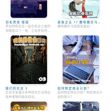
羽毛男孩 借宿
家族企业 17 撒哈撒尼马戏
团
罗伯特和尼克一起在机会之屋的
撒哈撒尼马戏团发展史。
顶楼度过了一夜，之后罗伯特内
心变得勇敢强大了。
我们的社会 3
如何制定商业计划？
社会学家通过多种研究方法得出
如何制定商业计划？制定商业计
各种事物的相关结论。
划的意义？