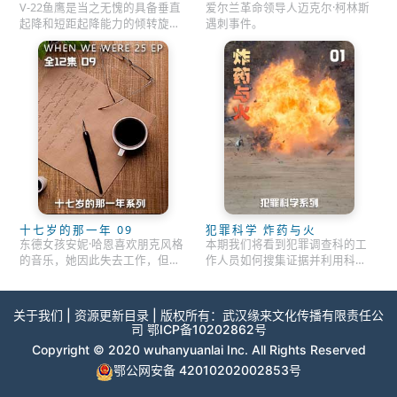
迈克尔·柯林斯
V-22鱼鹰是当之无愧的具备垂直
爱尔兰革命领导人迈克尔·柯林斯
起降和短距起降能力的倾转旋翼
遇刺事件。
机。
十七岁的那一年 09
犯罪科学 炸药与火
东德女孩安妮·哈恩喜欢朋克风格
本期我们将看到犯罪调查科的工
的音乐，她因此失去工作，但她
作人员如何搜集证据并利用科学
却提出了一个大胆的计划
的力量，将罪犯试图掩盖的罪行
揭露出来。
关于我们
|
资源更新目录
| 版权所有：
武汉缘来文化传播有限责任公
司
鄂ICP备10202862号
Copyright © 2020 wuhanyuanlai Inc. All Rights Reserved
鄂公网安备 42010202002853号