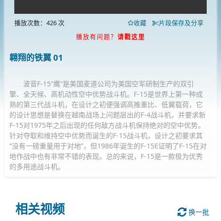
播放次数：426 次
收藏
片段保存及分享
播放有问题？
请戳这里
翱翔的铁翼 01
波音F-15“鹰”是美国麦道公司为美国空军研制生产的双引
擎、全天候、高机动性空中优势战斗机。F-15是世界上第一种成
熟的第三代战斗机，在设计之初便强调高推重比、低翼载荷，它
的设计思想是替换在越南战场上问题层出的F-4战斗机，并要求新
F-15对1975年之后出现的任何敌方战斗机保持绝对的空中优势。
针对夺取和维持空中优势而诞生的F-15战斗机，设计之初要求其
“没有一磅重量用于对地”，但1986年诞生的F-15E证明了F-15在对
地作战中也有非常不错的表现。总的来说，F-15是一款极为优秀
的多用途战斗机。
相关视频
换一批