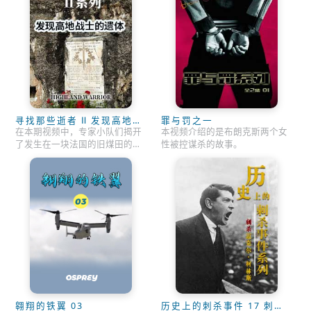
寻找那些逝者 Ⅱ 发现高地战
罪与罚之一
士的遗体
在本期视频中，专家小队们揭开
本视频介绍的是布朗克斯两个女
了发生在一块法国的旧煤田的这
性被控谋杀的故事。
场大战期间最大的战役之一，发
现了保留在这里的很多高地战士
的遗体。
翱翔的铁翼 03
历史上的刺杀事件 17 刺杀