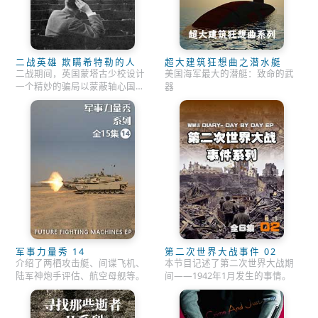
二战英雄 欺瞒希特勒的人
超大建筑狂想曲之潜水艇
二战期间，英国蒙塔古少校设计
美国海军最大的潜艇：致命的武
一个精妙的骗局以蒙蔽轴心国的
器
统帅部。
军事力量秀 14
第二次世界大战事件 02
介绍了两栖攻击艇、间谍飞机、
本节目记述了第二次世界大战期
陆军神炮手评估、航空母舰等。
间——1942年1月发生的事情。