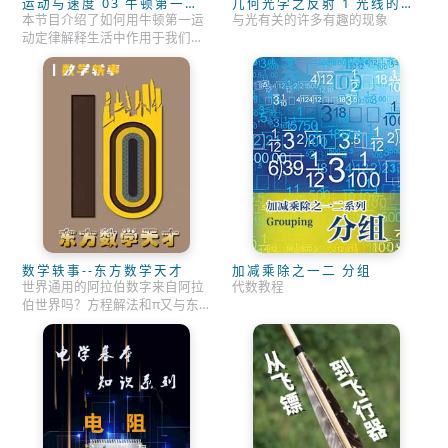
运动与速度 03 牛顿第一定
几何光学之反射 1 光线的故
律
事
本节目介绍了如何用牛顿第一运
与光有关的许多有趣的现象
动定律解释生活中作用于我们身
上的力。
数学轶事--东方数学天才
加减乘除之一二 分组
世界通用的阿拉伯数字来自阿拉
代数教程
伯世界吗？方程解法和π又与东
方有何不解之缘？