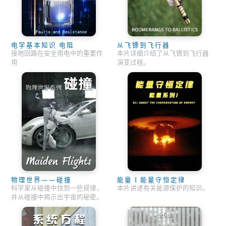
电学基本知识 电阻
从飞镖到飞行器
接地回路在安全用电中的重要作
本片详细介绍了从飞镖到飞行器
用
演变过程。
物理世界——碰撞
能量 I 能量守恒定律
科学家从碰撞中找到一些规律，
本片讲述有关能源保护的知识。
并从碰撞中揭示出宇宙的秘密。