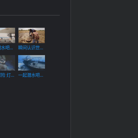
潜水吧
瞬间认识世界
16 助人与玩
耍
险 灯
一起潜水吧
02