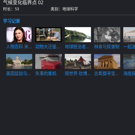
气候变化临界点 02
时长：53
类别：地球科学
学习记录
人物百科 米
一起
动物大迁徙
地球统治者
林肯与奴隶制
歇尔·奥巴马
16
04
灭绝与新生
美国监狱与精
失事的客机
观世界 钦博
古希腊寻宝之
海底探
神病
拉索山最后的
旅 01
塔礁
冰商