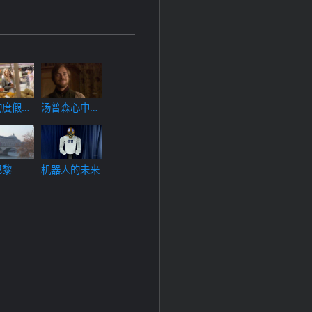
的度假之
汤普森心中的
 埃克斯
英格兰乡村生
景
活（8）
机器人的未来
巴黎