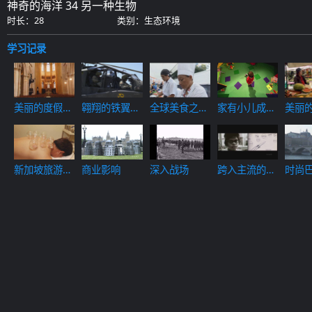
神奇的海洋 34 另一种生物
时长：28
类别：生态环境
学习记录
家有小儿成长
美丽的度假之
翱翔的铁翼
全球美食之旅
美丽
记--形成自我
地 II 杜布罗
02
15
地 II
夫尼克的独特
的美
风光
新加坡旅游攻
商业影响
深入战场
跨入主流的黑
时尚
略 II 08
人艺术家