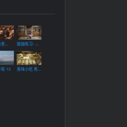
衰老
瑜伽练习- 流
瑜伽
美味小吃 希
有 13
腊烤肉卷