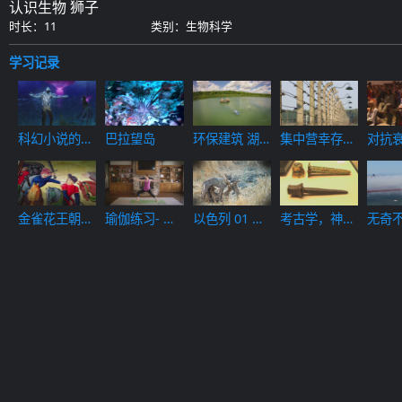
认识生物 狮子
时长：11
类别：生物科学
学习记录
科幻小说的真
巴拉望岛
环保建筑 湖
集中营幸存者
对抗
实历史 机器
区小屋
01
（6）
人时代
以色列 01 北
金雀花王朝家
瑜伽练习- 时
考古学，神秘
无奇不
方
族的灭亡
髦的健身方式
历史 探索考
古学神秘历史
的开端